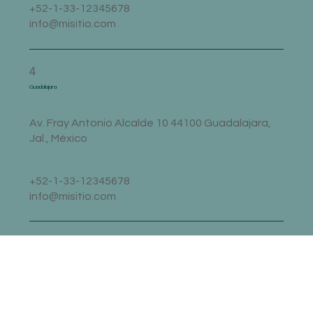
+52-1-33-12345678
info@misitio.com
4
Guadalajara
Av. Fray Antonio Alcalde 10 44100 Guadalajara,
Jal., México
+52-1-33-12345678
info@misitio.com