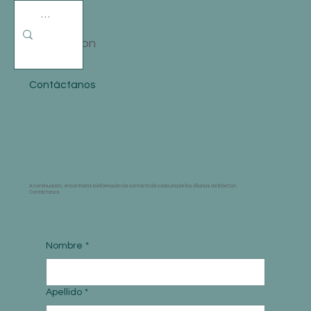
EdeCon
Contáctanos
A continuación, encontrarás la información de contacto de cada una de las oficinas de EdeCon.
Contáctanos.
Nombre
*
Apellido
*