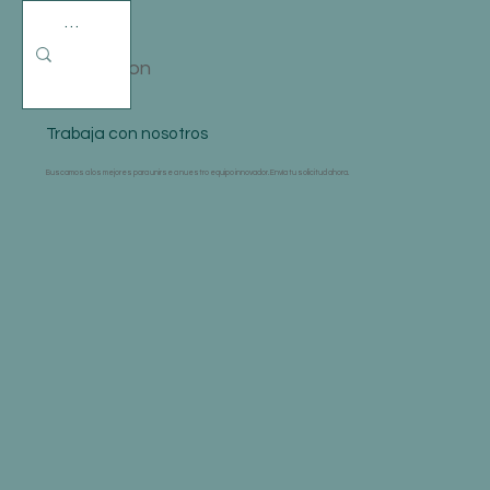
EdeCon
Trabaja con nosotros
Buscamos a los mejores para unirse a nuestro equipo innovador. Envía tu solicitud ahora.