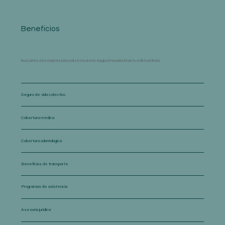
Beneficios
Buscamos a los mejores para unirse a nuestro equipo innovador. Envía tu solicitud ahora.
Seguro de vida colectivo
Cobertura médica
Cobertura odontológica
Beneficios de transporte
Programas de asistencia
Asesoría jurídica